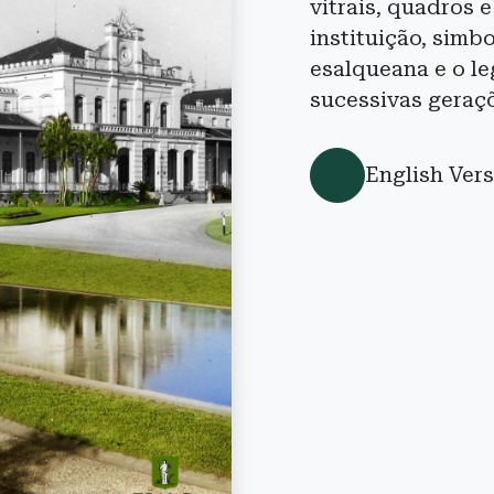
vitrais, quadros 
instituição, simb
esalqueana e o le
sucessivas geraç
English Ver