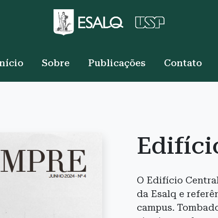
nício
Sobre
Publicações
Contato
Edifíci
O Edifício Centra
da Esalq e referê
campus. Tombado 